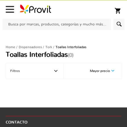
Despacho gratis para compras sobre $100.000 en comunas seleccionadas
shopping_cart
Home
Dispensadores
Tork
Toallas Interfoliadas
Toallas Interfoliadas
(0)
keyboard_arrow_down
Filtros
Mayor precio
CONTACTO