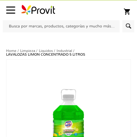
Despacho gratis para compras sobre $100.000 en comunas seleccionadas
shopping_cart
Home
Limpieza
Liquidos
Industrial
LAVALOZAS LIMON CONCENTRADO 5 LITROS