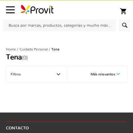
Despacho gratis para compras sobre $100.000 en comunas seleccionadas
shopping_cart
Home
Cuidado Personal
Tena
Tena
(0)
keyboard_arrow_down
Filtros
Más relevantes
CONTACTO