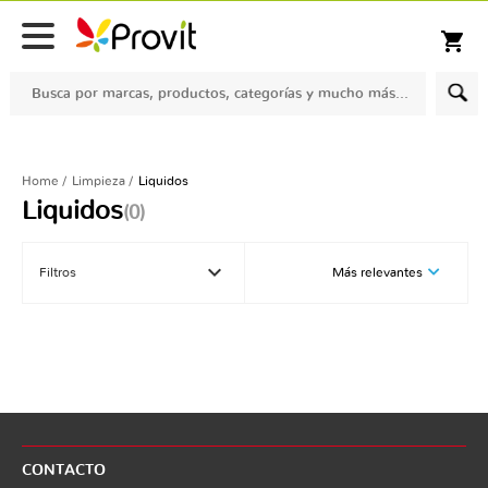
Despacho gratis para compras sobre $100.000 en comunas seleccionadas
shopping_cart
Home
Limpieza
Liquidos
Liquidos
(0)
keyboard_arrow_down
Filtros
Más relevantes
CONTACTO