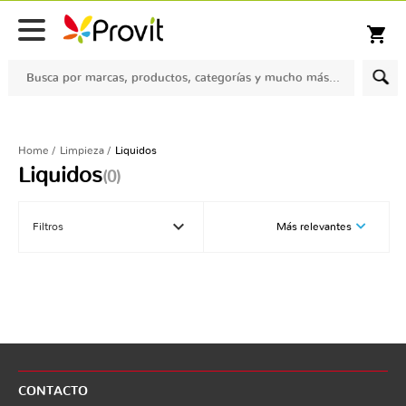
Despacho gratis para compras sobre $100.000 en comunas seleccionadas
shopping_cart
Home
Limpieza
Liquidos
Liquidos
(0)
keyboard_arrow_down
Filtros
Más relevantes
CONTACTO